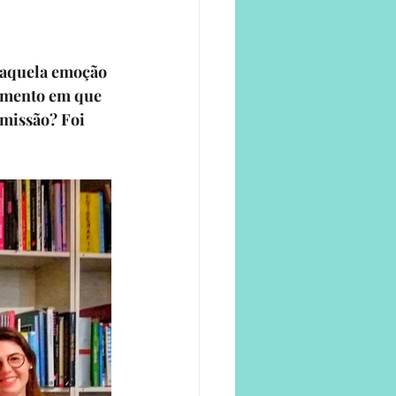
e
s aquela emoção 
mento em que 
missão? Foi 