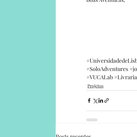
#UniversidadedeLis
#SoloAdventures
#jo
#VUCALab
#Livrari
Projetos
Posts recentes