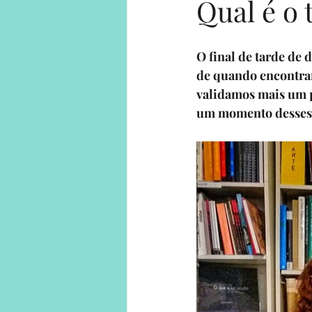
Qual é o 
Human on a mission
Solo Adv
O final de tarde de 
de quando encontr
validamos mais um p
Solo Adventures Explica
Parce
um momento desses 