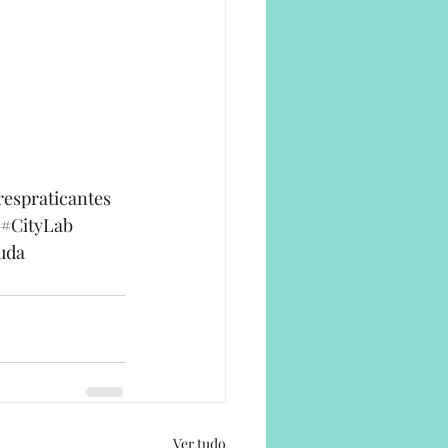
espraticantes
#CityLab
uda
Ver tudo