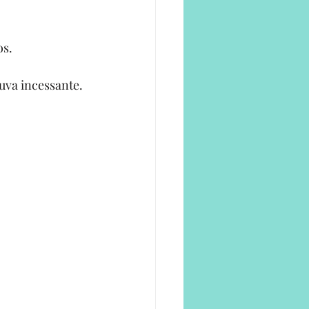
os.
uva incessante.