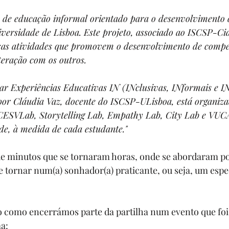
 de educação informal orientado para o desenvolvimento de
iversidade de Lisboa. Este projeto, associado ao ISCSP-Ci
rsas atividades que promovem o desenvolvimento de compe
nteração com os outros.
ar Experiências Educativas IN (INclusivas, INformais e IN
por Cláudia Vaz, docente do ISCSP-ULisboa, está organiza
 (CESVLab, Storytelling Lab, Empathy Lab, City Lab e VU
de, à medida de cada estudante."
 minutos que se tornaram horas, onde se abordaram pon
tornar num(a) sonhador(a) praticante, ou seja, um espec
o como encerrámos parte da partilha num evento que foi
a: