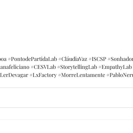
boa
#PontodePartidaLab
#CláudiaVaz
#ISCSP
#Sonhador
anafeliciano
#CESVLab
#StorytellingLab
#EmpathyLab
aLerDevagar
#LxFactory
#MorreLentamente
#PabloNer