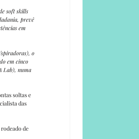
 soft skills 
dadania, prevê 
tências em 
spiradoras), o 
do em cinco 
CA Lab), numa 
tas soltas e 
ialista das 
 rodeado de 