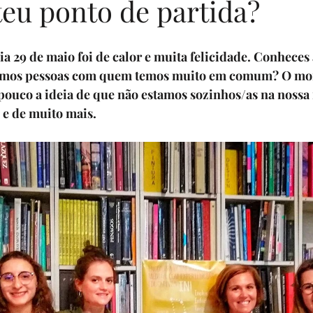
teu ponto de partida?
enturers
livros por uma causa
Eventos
Sua comunidad
dia 29 de maio foi de calor e muita felicidade. Conhece
amos pessoas com quem temos muito em comum? O mo
ouco a ideia de que não estamos sozinhos/as na nossa 
rias
Programa Sonhadores Praticantes
e de muito mais.