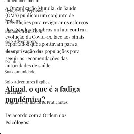
autoconhecimento
A Organização Mundial de Saúde 
Ligações Interpessoais
(OMS) publicou um conjunto de 
Projetos
orientações para revigorar os esforços 
dos Estados Membros na luta contra a 
Human on a mission
evolução da Covid-19, face aos sinais 
Solo Adventurers
reportados que apontavam para a 
desmotivação das populações para 
livros por uma causa
seguir as recomendações das 
Eventos
autoridades de saúde.
Sua comunidade
Solo Adventures Explica
Afinal, o que é a fadiga 
Parcerias
pandémica?
Programa Sonhadores Praticantes
De acordo com a Ordem dos 
Psicólogos: