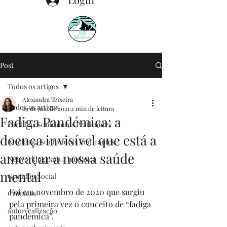
Post
Todos os artigos
Alexandra Teixeira
Todos os artigos
29 de jun. de 2021
2 min de leitura
Fadiga Pandémica: a
Partilhas Sonhadores Praticantes
doença invisível que está a
Academia Sonhadores Praticantes
ameaçar a nossa saúde
Networking para a mudança
mental
Gratidão Social
Foi em novembro de 2020 que surgiu 
Crónicas
pela primeira vez o conceito de “fadiga 
autorrealização
pandémica”.