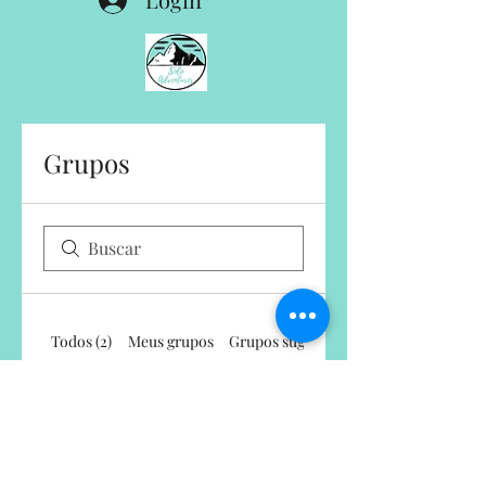
Grupos
Todos (2)
Meus grupos
Grupos sugeridos
Clube do Livro - Sonhadores Praticantes
Entrar
Privado
·
27 membros
Comunidade Networking para a Mudança | Solo Adventures
Entrar