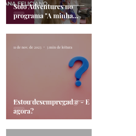
Solo Adventures no
programa "A minha
geração"
11 de nov. de 2023
3 min de leitura
Estou desempregad@ - E
agora?