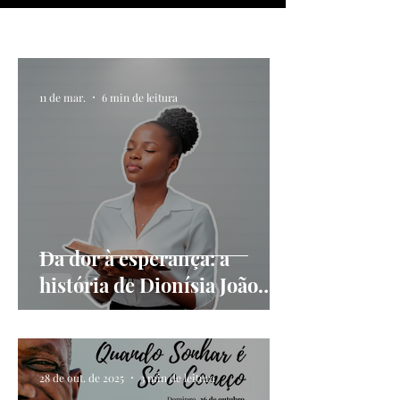
11 de mar.
6 min de leitura
Da dor à esperança: a
história de Dionísia João
Manuel
28 de out. de 2025
3 min de leitura