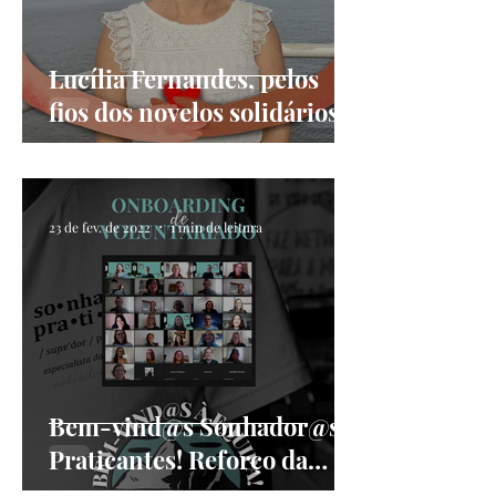
Lucília Fernandes, pelos
fios dos novelos solidários
de tantas vidas
23 de fev. de 2022
1 min de leitura
Bem-vind@s Sonhador@s
Praticantes! Reforço da
equipa de voluntariado Solo