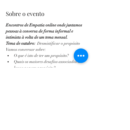
Sobre o evento
Encontros de Empatia online onde juntamos 
pessoas à conversa de forma informal e 
intimista à volta de um tema mensal. 
Tema de outubro:
  Desmistificar o propósito
Vamos conversar sobre:
O que é isto de ter um propósito?
Quais os maiores desafios associados à 
busca por um propósito?
A evolução do propósito ao longo da vida.
Mostrar mais
Ingressos
Vendas encerradas
Tipo de ingresso