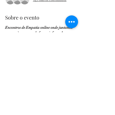
Sobre o evento
Encontros de Empatia online onde juntamos 
pessoas à conversa de forma informal e 
intimista à volta de um tema mensal. 
Tema de Maio:
 Inteligência Emocional
Quais os maiores desafios que enfrentou ou viu 
alguém enfrentar pela reduzida inteligência 
emocional? Como desenvolver a sua 
Inteligência emocional?
Convidada: Psicóloga Dra. Ana Pimentel
Licenciada em 1989 na Faculdade de 
Psicologia e Ciências da Educação da 
Universidade de Coimbra.
Estágio de Clínica Comportamental nos 
HUC
Mostrar mais