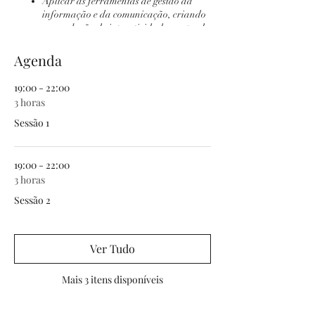
Aplicar as ferramentas de gestão da
informação e da comunicação, criando
uma relação de interatividade, centrada
nas necessidades dos consumidores;
Aplicar os conhecimentos e ferramentas
Agenda
para o seu desenvolvimento profissional
e pessoal.
19:00 - 22:00
3 horas
Sessão 1
Programa
19:00 - 22:00
Internet e os canais de distribuição -
3 horas
Business to business – B2B -Business to
Sessão 2
consumer – B2C -One to one – O2O -
Business to administration – B2A
Ver Tudo
Portais/ sites/motores de busca/ centro
Mais 3 itens disponíveis
comerciais virtuais/ lojas virtuais -O
papel do website no marketing digital -
Desenvolvimento e manutenção de