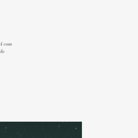
24 com
 do