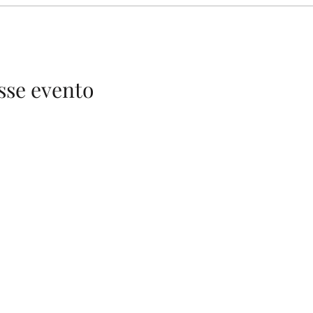
sse evento
Comunidade de Sonhadores Praticantes.
A mudança não se faz sozinha. Nós ajudamos.