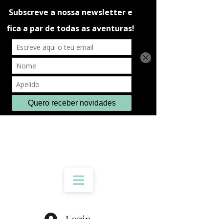
Login