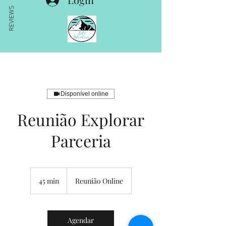
REVIEWS
Disponível online
Reunião Explorar
Parceria
45 min
4
Reunião Online
5
m
i
n
Agendar