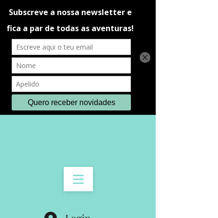
Login