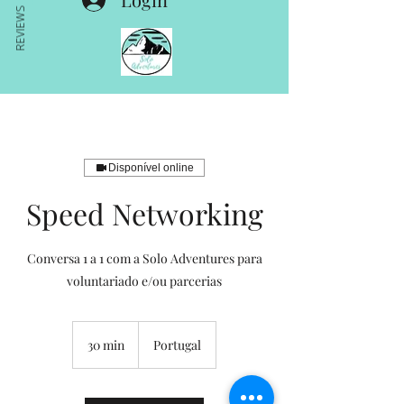
REVIEWS
Disponível online
Speed Networking
Conversa 1 a 1 com a Solo Adventures para
voluntariado e/ou parcerias
30 min
3
Portugal
0
m
i