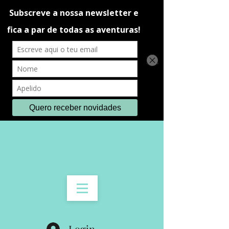
Login