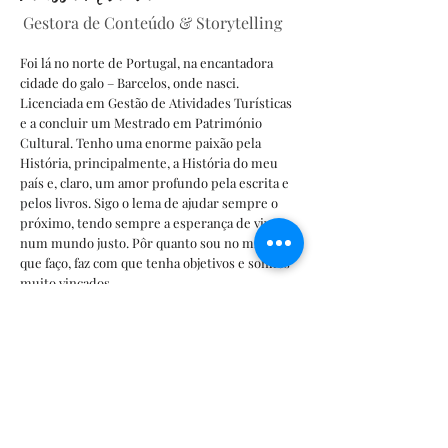
Gestora de Conteúdo & Storytelling
Foi lá no norte de Portugal, na encantadora
cidade do galo – Barcelos, onde nasci.
Licenciada em Gestão de Atividades Turísticas
e a concluir um Mestrado em Património
Cultural. Tenho uma enorme paixão pela
História, principalmente, a História do meu
país e, claro, um amor profundo pela escrita e
pelos livros. Sigo o lema de ajudar sempre o
próximo, tendo sempre a esperança de viver
num mundo justo. Pôr quanto sou no mínimo
que faço, faz com que tenha objetivos e sonhos
muito vincados.