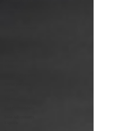
Gratidão Social
Crónicas
autorrealização
autoconhecimento
Ligações
Interpessoais
Projetos
Human on a
mission
Solo Adventurers
livros por uma
causa
Eventos
Sua comunidade
Solo Adventures
Explica