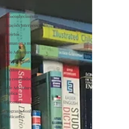
autorrealização
autoconhecimento
Ligações Interpessoais
Projetos
Human on a mission
Solo Adventurers
livros por uma causa
Eventos
Sua comunidade
Solo Adventures
Explica
Parcerias
Programa Sonhadores
Praticantes