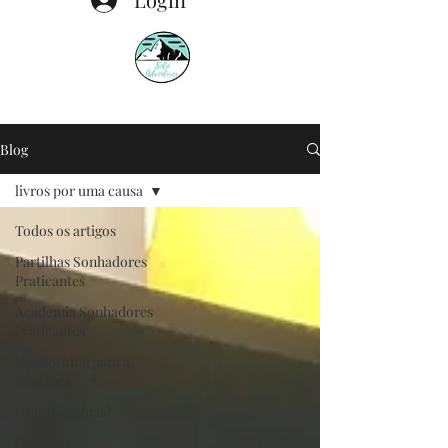
Blog
livros por uma causa
Todos os artigos
Partilhas Sonhadores
Praticantes
Academia Sonhadores
Praticantes
Networking para a
mudança
Gratidão Social
Crónicas