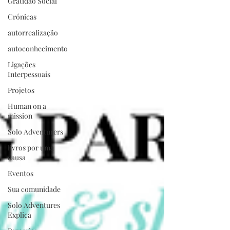
Gratidão Social
Crónicas
autorrealização
autoconhecimento
Ligações
Interpessoais
Projetos
Human on a
mission
Solo Adventurers
livros por uma
causa
Eventos
Sua comunidade
Solo Adventures
Explica