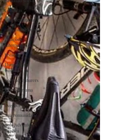
Gratidão Social
Crónicas
autorrealização
autoconhecimento
Ligações
Interpessoais
Projetos
Human on a
mission
Solo Adventurers
livros por uma
causa
Eventos
Sua comunidade
Solo Adventures
Explica