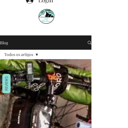
Blog
Todos os artigos
Todos os artigos
Partilhas
REVIEWS
Sonhadores
Praticantes
Academia
Sonhadores
Praticantes
Networking para a
mudança