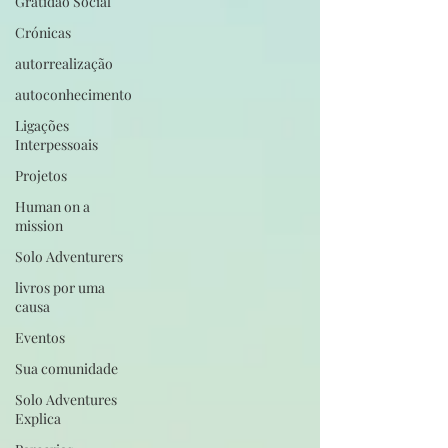
Gratidão Social
Crónicas
autorrealização
autoconhecimento
Ligações
Interpessoais
Projetos
Human on a
mission
Solo Adventurers
livros por uma
causa
Eventos
Sua comunidade
Solo Adventures
Explica