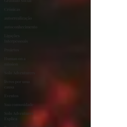
Gratidão Social
Crónicas
autorrealização
autoconhecimento
Ligações
Interpessoais
Projetos
Human on a
mission
Solo Adventurers
livros por uma
causa
Eventos
Sua comunidade
Solo Adventures
Explica