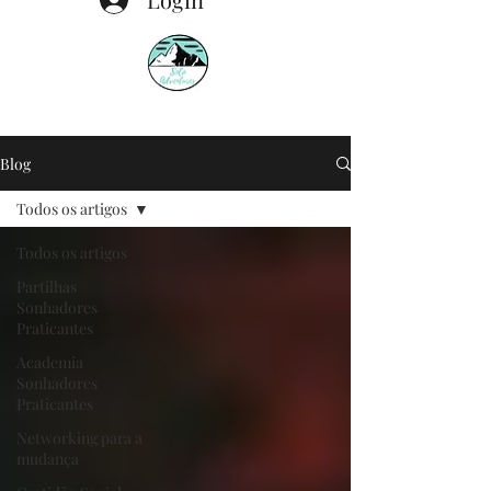
Blog
Todos os artigos
Todos os artigos
Partilhas
Sonhadores
Praticantes
Academia
Sonhadores
Praticantes
Networking para a
mudança