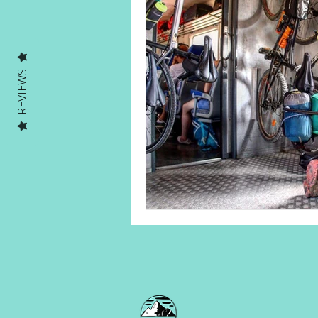
Human on a mission
Solo Ad
REVIEWS
Solo Adventures Explica
Parc