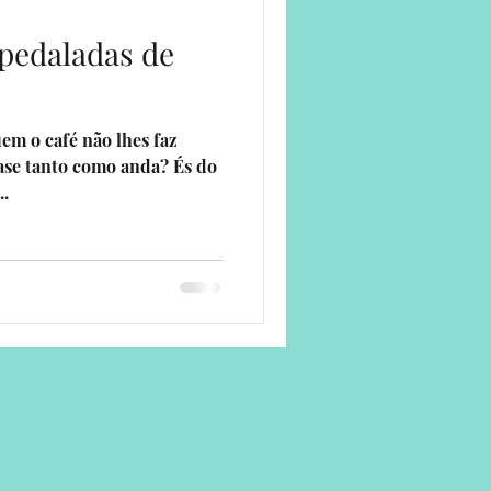
 pedaladas de
ade
uem o café não lhes faz
ase tanto como anda? És do
..