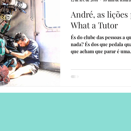
12 de fev. de 2019
10 min de leitura
André, as lições
venturers
livros por uma causa
Eventos
Sua comunid
What a Tutor
És do clube das pessoas a q
erias
Programa Sonhadores Praticantes
nada? És dos que pedala qu
que acham que parar é uma.