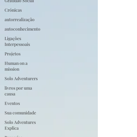
Gratidão Social
Crónicas
autorrealização
autoconhecimento
Ligações
Interpessoais
Projetos
Human on a
mission
Solo Adventurers
livros por uma
causa
Eventos
Sua comunidade
Solo Adventures
Explica