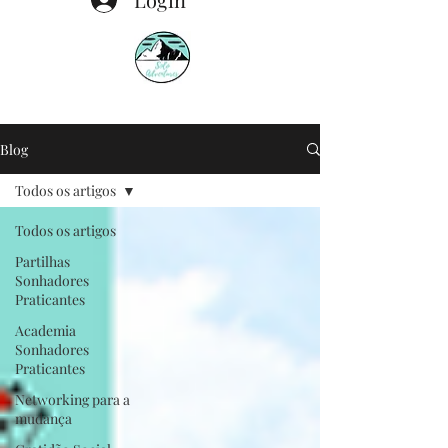
Blog
Todos os artigos
Todos os artigos
Partilhas
Sonhadores
Praticantes
Academia
Sonhadores
Praticantes
Networking para a
mudança