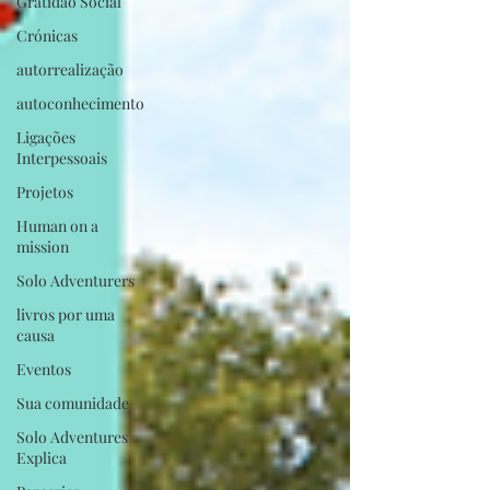
Gratidão Social
Crónicas
autorrealização
autoconhecimento
Ligações
Interpessoais
Projetos
Human on a
mission
Solo Adventurers
livros por uma
causa
Eventos
Sua comunidade
Solo Adventures
Explica