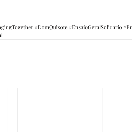
gingTogether
#DomQuixote
#EnsaioGeralSolidário
#En
l