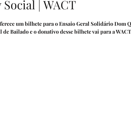
 Social | WACT
enturers
livros por uma causa
Eventos
Sua comunidad
ferece um bilhete para o 
Ensaio Geral Solidário Dom 
 de Bailado
 e o donativo desse bilhete vai para a 
WACT 
rias
Programa Sonhadores Praticantes