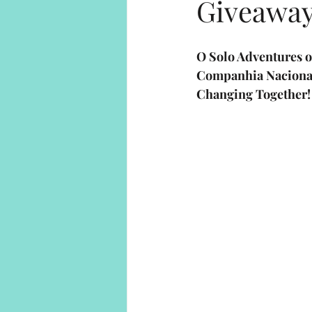
Giveaway
Human on a mission
Solo Adv
O Solo Adventures o
Companhia Nacional
Changing Together
!
Solo Adventures Explica
Parce