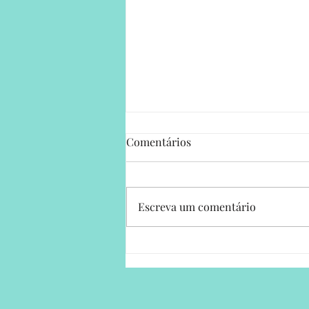
Comentários
Escreva um comentário
Encontra o Teu Norte:
workshop de
desenvolvimento pessoal para
ganhar clareza, propósito e