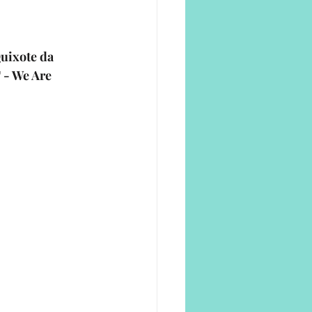
e
Quixote
 da 
- We Are 