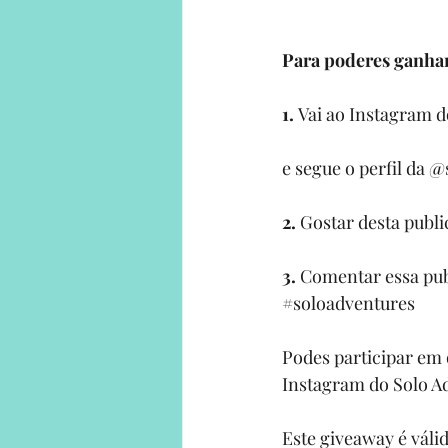
Para poderes ganhar,
1. 
Vai ao I
nstagram d
e segue o perfil da 
2. 
Gostar desta publ
3. 
Comentar essa pub
#soloadventures
Podes participar em 
I
nstagram do Solo A
Este giveaway é válid