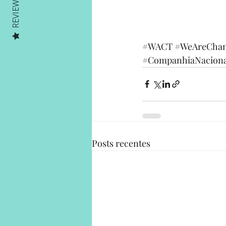
REVIEWS
#WACT
#WeAreChan
#CompanhiaNaciona
Posts recentes