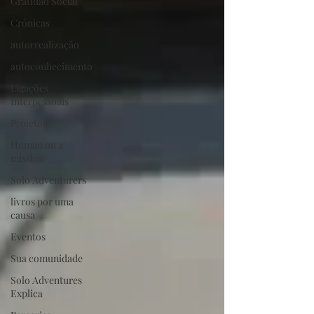
Gratidão Social
Crónicas
autorrealização
autoconhecimento
Ligações
Interpessoais
Projetos
Human on a
mission
Solo Adventurers
livros por uma
causa
Eventos
Sua comunidade
Solo Adventures
Explica