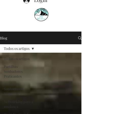
Blog
Todos os artigos
Todos os artigos
Partilhas
Sonhadores
Praticantes
Academia
Sonhadores
Praticantes
Networking para a
mudança