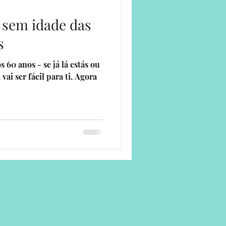
o sem idade das
ade
s
 60 anos - se já lá estás ou
 vai ser fácil para ti. Agora