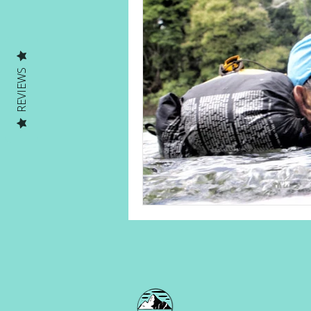
Human on a mission
Solo Ad
REVIEWS
Solo Adventures Explica
Parc