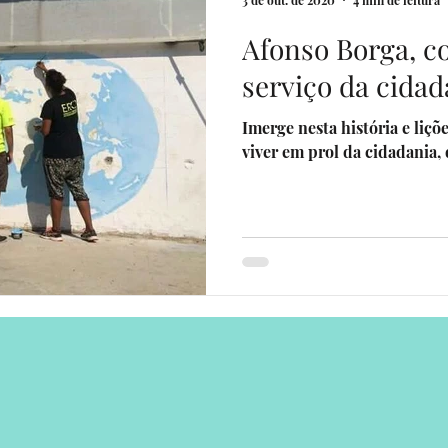
3 de out. de 2020
4 min de leitura
Afonso Borga, c
venturers
livros por uma causa
Eventos
Sua comunid
serviço da cidad
Imerge nesta história e liç
erias
Programa Sonhadores Praticantes
viver em prol da cidadania, 