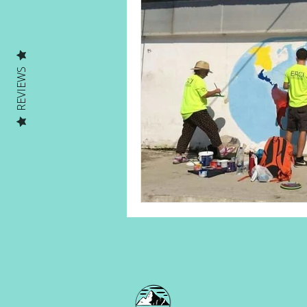
Human on a mission
Solo Ad
REVIEWS
Solo Adventures Explica
Parc