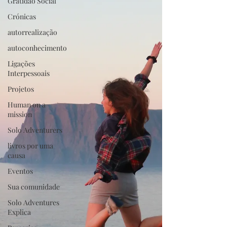
Gratidão Social
Crónicas
autorrealização
autoconhecimento
Ligações
Interpessoais
Projetos
Human on a
mission
Solo Adventurers
livros por uma
causa
Eventos
Sua comunidade
Solo Adventures
Explica