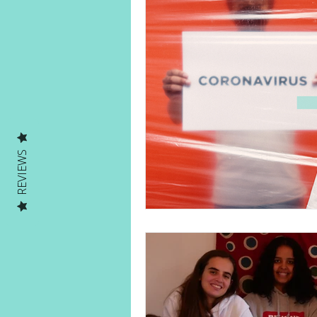
Human on a mission
Solo Ad
Solo Adventures Explica
Parc
REVIEWS