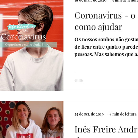
18 de mar. de 2020
5 min de leitur
Coronavírus - o 
venturers
livros por uma causa
Eventos
Sua comunid
como ajudar
Os nossos sonhos não gosta
erias
Programa Sonhadores Praticantes
de ficar entre quatro parede
pessoas. Mas sabemos que a.
25 de set. de 2019
8 min de leitura
Inês Freire And