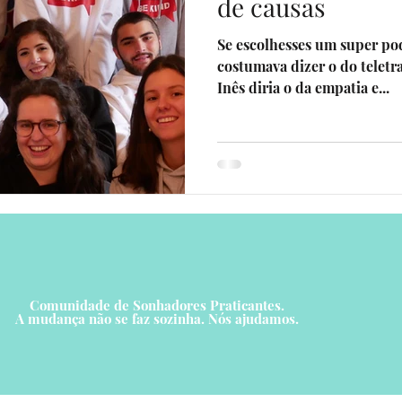
de causas
Se escolhesses um super pod
costumava dizer o do teletr
Inês diria o da empatia e...
Comunidade de Sonhadores Praticantes.
A mudança não se faz sozinha. Nós ajudamos.