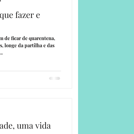
a
que fazer e
ade
m de ficar de quarentena,
s, longe da partilha e das
..
rade, uma vida