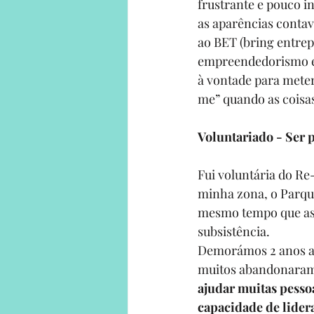
frustrante e pouco i
as aparências contav
ao 
BET (bring entrep
empreendedorismo e 
à vontade para meter
me” quando as coisas
Voluntariado - Ser p
Fui voluntária do 
Re
minha zona, o Parque
mesmo tempo que as p
subsistência.
Demorámos 2 anos a 
muitos abandonaram 
ajudar muitas pesso
capacidade de lidera