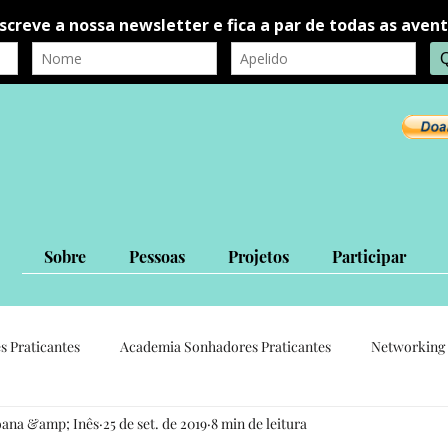
Sobre
Pessoas
Projetos
Participar
s Praticantes
Academia Sonhadores Praticantes
Networking 
oana &amp; Inês
25 de set. de 2019
8 min de leitura
autorrealização
autoconhecimento
Ligações Interpessoais