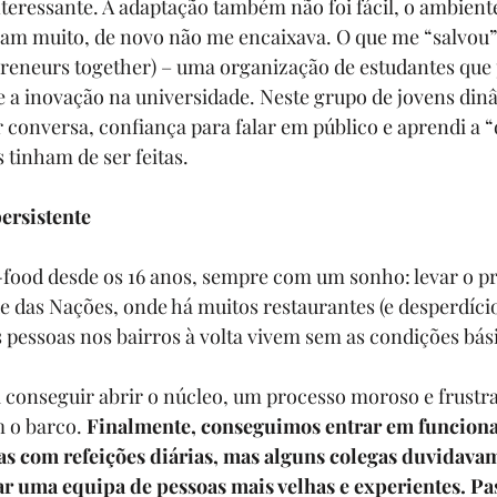
nteressante. A adaptação também não foi fácil, o ambient
am muito, de novo não me encaixava. O que me “salvou” 
reneurs together)
 – uma organização de estudantes qu
a inovação na universidade. Neste grupo de jovens dinâ
 conversa, confiança para falar em público e aprendi a 
 tinham de ser feitas.
ersistente
-food
 desde os 16 anos, sempre com um sonho: levar o pr
 das Nações, onde há muitos restaurantes (e desperdício
essoas nos bairros à volta vivem sem as condições bási
conseguir abrir o núcleo, um processo moroso e frustra
o barco. 
Finalmente, conseguimos entrar em funciona
as com refeições diárias, mas alguns colegas duvidava
r uma equipa de pessoas mais velhas e experientes. Pas