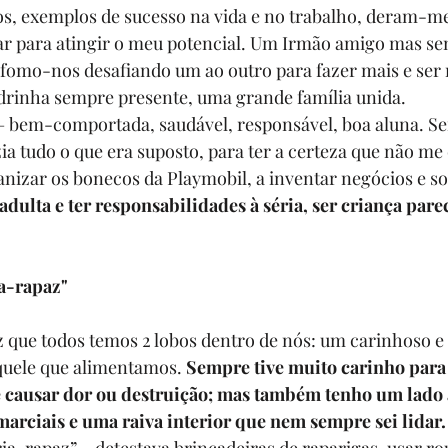
s, exemplos de sucesso na vida e no trabalho, deram-me
sar para atingir o meu potencial. Um Irmão amigo mas s
fomo-nos desafiando um ao outro para fazer mais e ser 
rinha sempre presente, uma grande família unida.
” – bem-comportada, saudável, responsável, boa aluna. Se
zia tudo o que era suposto, para ter a certeza que não me
anizar os bonecos da Playmobil, a inventar negócios e s
adulta e ter responsabilidades à séria, ser criança parec
ia-rapaz"
 que todos temos 2 lobos dentro de nós: um carinhoso e
quele que alimentamos. 
Sempre tive muito carinho para 
de causar dor ou destruição; mas também tenho um lado 
 marciais e uma raiva interior que nem sempre sei lidar.