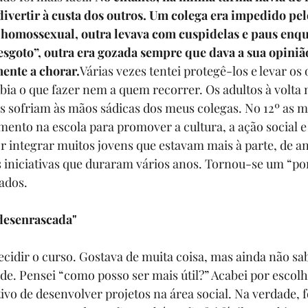
ivertir à custa dos outros. Um colega era impedido pel
r homossexual, outra levava com cuspidelas e paus enqu
sgoto”, outra era gozada sempre que dava a sua opinião
ente a chorar.
Várias vezes tentei protegê-los e levar os 
ia o que fazer nem a quem recorrer. Os adultos à volta 
 sofriam às mãos sádicas dos meus colegas. No 12º as m
nto na escola para promover a cultura, a ação social e 
 integrar muitos jovens que estavam mais à parte, de an
s iniciativas que duraram vários anos. Tornou-se um “por
ados.
"desenrascada"
ecidir o curso. Gostava de muita coisa, mas ainda não sab
ade. Pensei “como posso ser mais útil?” Acabei por escol
tivo de desenvolver projetos na área social. Na verdade, 