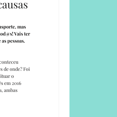
causas
e
nsporte, mas 
od@s! Vais ter 
e as pessoas.
aconteceu 
s de onde? Foi 
tuar o 
ês em 2016 
a
, ambas 