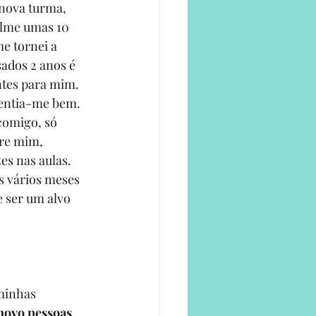
nova turma, 
filme umas 10 
e tornei a 
ados 2 anos é 
ntes para mim. 
sentia-me bem. 
comigo, só 
bre mim, 
s nas aulas. 
s vários meses 
e ser um alvo 
minhas 
novo pessoas 