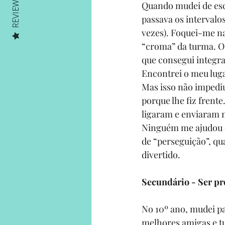
REVIEWS
Quando mudei de esc
passava os intervalos
vezes). Foquei-me na
“croma” da turma. O 
que consegui integra
Encontrei o meu luga
Mas isso não impedi
porque lhe fiz frente
ligaram e enviaram 
Ninguém me ajudou e
de “perseguição”, qu
divertido.
Secundário - Ser pr
No 10º ano, mudei p
melhores amigas e tud