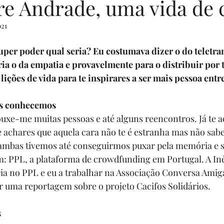
ire Andrade, uma vida de 
021
enturers
livros por uma causa
Eventos
Sua comunidad
uper poder qual seria? Eu costumava dizer o do teletra
ria o da empatia e provavelmente para o distribuir por t
rias
Programa Sonhadores Praticantes
e lições de vida para te inspirares a ser mais pessoa entr
os conhecemos
ouxe-me muitas pessoas e até alguns reencontros. Já te 
achares que aquela cara não te é estranha mas não sabe
ambas tivemos até conseguirmos puxar pela memória e si
: 
PPL
, a plataforma de crowdfunding em Portugal. A In
ia no PPL e eu a trabalhar na 
Associação Conversa Amig
r uma reportagem sobre o projeto
 Cacifos Solidários
.
s