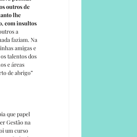
os outros de 
anto lhe 
, com insultos 
outros a 
nada faziam. Na 
inhas amigas e 
os talentos dos 
os e áreas 
to de abrigo” 
ia que papel 
her Gestão na 
foi um curso 