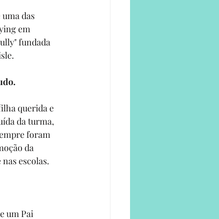
é uma das 
lying em 
ully
" fundada 
sle.
udo.
lha querida e 
uída da turma, 
sempre foram 
moção da 
 nas escolas.
e um Pai 