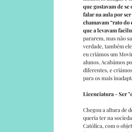
que gostavam de se d
falar na aula por se
chamavam “rato do e
que a levavam facilm
pararem, mas não sab
verdade, também eles
eu criámos um Movime
alunos. Acabámos por
diferentes, e criámo
para os mais inadapt
Licenciatura - Ser 
Chegou a altura de d
queria ter na socied
Católica
, com o obje