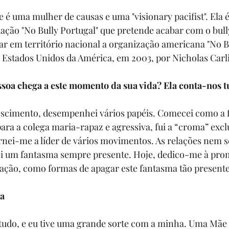
e
 é uma mulher de causas e uma "visionary pacifist". Ela 
ação "
No Bully Portugal
" que pretende acabar com o bul
ar em território nacional a organização americana "
No B
Estados Unidos da América, em 2003, por Nicholas Carli
oa chega a este momento da sua vida? Ela conta-nos t
scimento, desempenhei vários papéis. Comecei como a fi
para a colega maria-rapaz e agressiva, fui a “croma” excl
rnei-me a líder de vários movimentos. As relações nem 
 foi um fantasma sempre presente. Hoje, dedico-me à pro
ação, como formas de apagar este fantasma tão presente
da
e tudo, e eu tive uma grande sorte com a minha. Uma Mãe 