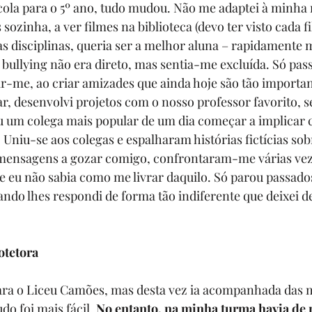
ola para o 5º ano, tudo mudou. Não me adaptei à minha 
 sozinha, a ver filmes na biblioteca (devo ter visto cada 
s disciplinas, queria ser a melhor aluna – rapidamente m
bullying não era direto, mas sentia-me excluída. Só pass
r-me, ao criar amizades que ainda hoje são tão importa
r, desenvolvi projetos com o nosso professor favorito, 
u um colega mais popular de um dia começar a implicar 
. Uniu-se aos colegas e espalharam histórias fictícias so
mensagens a gozar comigo, confrontaram-me várias veze
 eu não sabia como me livrar daquilo. Só parou passado
ando lhes respondi de forma tão indiferente que deixei d
otetora
ara o
 Liceu Camões
, mas desta vez ia acompanhada das 
o foi mais fácil. 
No entanto, na minha turma havia de 