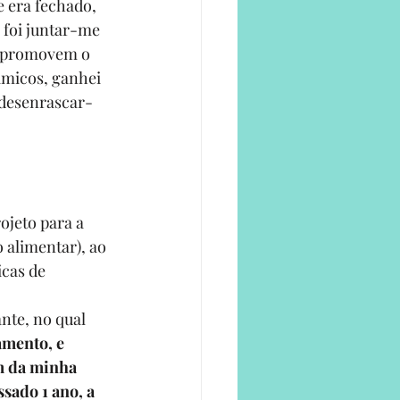
e era fechado, 
foi juntar-me 
e promovem o 
micos, ganhei 
“desenrascar-
ojeto para a 
 alimentar), ao 
cas de 
nte, no qual 
mento, e 
m da minha 
sado 1 ano, a 