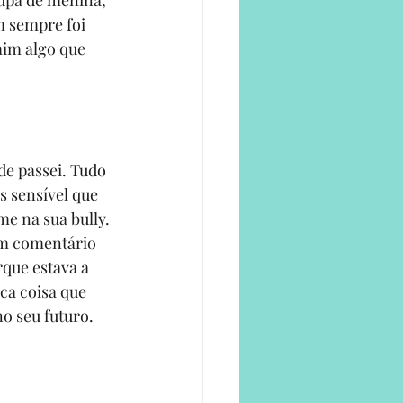
upa de menina, 
m sempre foi 
mim algo que 
e passei. Tudo 
 sensível que 
me na sua bully. 
um comentário 
que estava a 
ca coisa que 
o seu futuro.