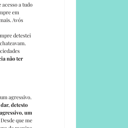
 acesso a tudo 
empre em 
mais. Avós 
mpre detestei 
 chateavam. 
ociedades 
ia não ter 
 um agressivo. 
dar, detesto 
agressivo, um 
 
Desde que me 