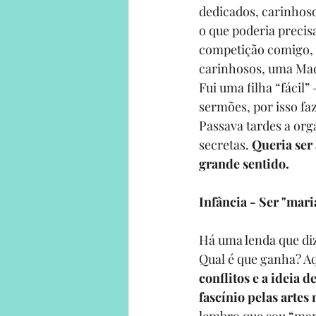
dedicados, carinhoso
o que poderia preci
competição comigo, 
carinhosos, uma Mad
Fui uma filha “fácil
sermões, por isso fa
Passava tardes a org
secretas. 
Queria ser 
grande sentido.
Infância - Ser "mar
Há uma lenda que diz
Qual é que ganha? A
conflitos e a ideia 
fascínio pelas artes