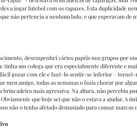
a-rapaz” – detestava brincadeiras de raparigas, usar ro
ardes a jogar futebol com os rapazes. Esta duplicidade ne
a que não pertencia a nenhum lado, e que esperavam de 
scimento, desempenhei vários papéis nos grupos por ond
 tinha um colega que era especialmente diferente e mais
fácil gozar com ele e fazê-lo sentir-se inferior – tornei-
rar meu amigo, todas as semanas o fazia chorar por alg
brincadeira mais agressiva. Na altura, não percebia por
 Obviamente que hoje sei que não o estava a ajudar. A úni
isso não o tenha afetado demasiado para causar marcas n
alvo