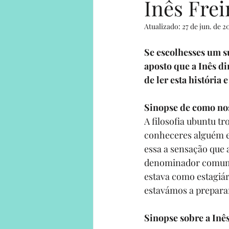
Inês Fre
Atualizado:
27 de jun. de 2
Human on a mission
Solo Adv
Se escolhesses um s
aposto que a Inês di
Solo Adventures Explica
Parce
de ler esta história 
Sinopse de como n
A 
filosofia ubuntu
 tr
conheceres alguém e 
essa a sensação que 
denominador comum
estava como estagiár
estavámos a prepara
Sinopse sobre a Inê