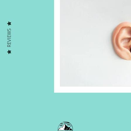
Human on a mission
Solo Ad
REVIEWS
Solo Adventures Explica
Parc