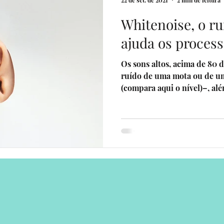
22 de set. de 2021
2 min de leitura
Whitenoise, o r
venturers
livros por uma causa
Eventos
Sua comunid
ajuda os process
Os sons altos, acima de 80 d
erias
Programa Sonhadores Praticantes
ruído de uma mota ou de um
(compara aqui o nível)–, alé