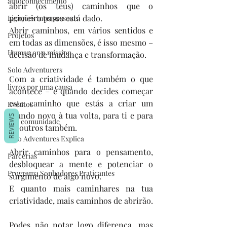
autoconhecimento
abrir (os teus) caminhos que o 
primeiro passo está dado. 
Ligações Interpessoais
Abrir caminhos, em vários sentidos e 
Projetos
em todas as dimensões, é isso mesmo – 
Human on a mission
decisão de mudança e transformação.
Solo Adventurers
Com a criatividade é também o que 
livros por uma causa
acontece – é quando decides começar 
este caminho que estás a criar um 
Eventos
mundo novo à tua volta, para ti e para 
REVIEWS
Sua comunidade
os outros também.
Solo Adventures Explica
Abrir caminhos para o pensamento, 
Parcerias
desbloquear a mente e potenciar o 
Programa Sonhadores Praticantes
surgimento de algo novo.
E quanto mais caminhares na tua 
criatividade, mais caminhos de abrirão.
Podes não notar logo diferença, mas 