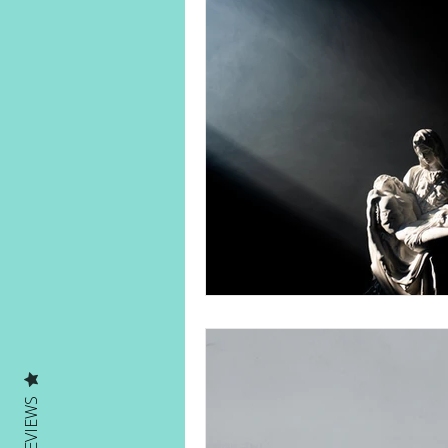
Human on a mission
Solo Ad
Solo Adventures Explica
Parc
REVIEWS