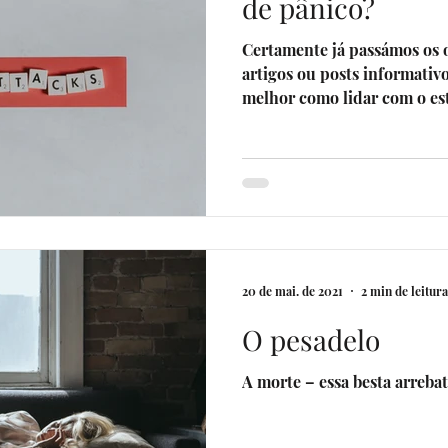
de pânico?
Certamente já passámos os o
artigos ou posts informativ
melhor como lidar com o est
20 de mai. de 2021
2 min de leitura
O pesadelo
A morte – essa besta arreba