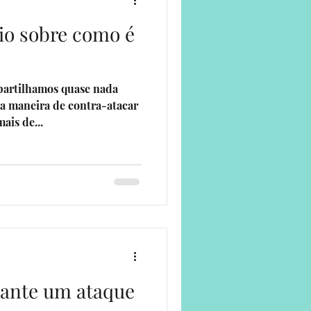
o sobre como é
ade
partilhamos quase nada
ca maneira de contra-atacar
ais de...
rante um ataque