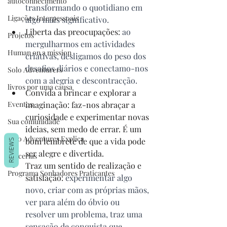
autoconhecimento
transformando o quotidiano em 
Ligações Interpessoais
algo mais significativo.
Liberta das preocupações:
 ao 
Projetos
mergulharmos em actividades 
Human on a mission
criativas, desligamos do peso dos 
desafios diários e conectamo-nos 
Solo Adventurers
com a alegria e descontracção.
livros por uma causa
Convida a brincar e explorar a 
Eventos
imaginação: faz-nos abraçar a 
curiosidade e experimentar novas 
Sua comunidade
ideias, sem medo de errar. É um 
Solo Adventures Explica
bom lembrete de que a vida pode 
REVIEWS
ser alegre e divertida.
Parcerias
Traz um sentido de realização e 
Programa Sonhadores Praticantes
satisfação: 
experimentar algo 
novo, criar com as próprias mãos, 
ver para além do óbvio ou 
resolver um problema, traz uma 
sensação de conquista que 