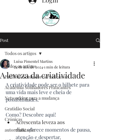
Post
Todos os artigos
Luísa Pimentel Martins
Todos os artigos
24 de jan. de 2024
1 min de leitura
A leveza da criatividade
Partilhas Sonhadores Praticantes
A criatividade pode ser o bilhete para 
Academia Sonhadores Praticantes
uma vida mais leve e cheia de 
Networking para a mudança
possibilidades. 
Gratidão Social
Como? Descobre aqui!
Crónicas
Acrescenta leveza aos 
dias:
 oferece momentos de pausa, 
autorrealização
atenção e despertar, 