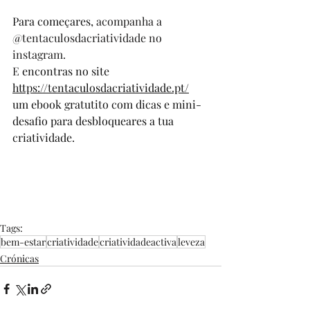
Para começares, 
acompanha a 
@tentaculosdacriatividade no 
instagram.
E 
encontras no site 
https://tentaculosdacriatividade.pt/
um
 ebook gratutito com dicas e mini-
desafio para desbloqueares a tua 
criatividade.
Tags:
bem-estar
criatividade
criatividadeactiva
leveza
Crónicas