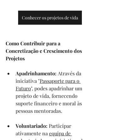
Conhecer os projetos de vida
Como Contribuir para a 
Concretização e Crescimento dos 
Projetos
Apadrinhamento:
 Através da 
iniciativa "
Passaporte para o 
Futuro
", podes apadrinhar um 
projeto de vida, fornecendo 
suporte financeiro e moral às 
pessoas mentoradas. 
Voluntariado: 
Participar 
ativamente na 
equipa de 