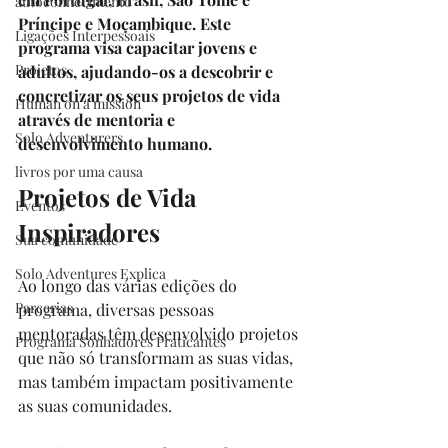
autoconhecimento
Príncipe e Moçambique. Este 
Ligações Interpessoais
programa visa capacitar jovens e 
Projetos
adultos, ajudando-os a descobrir e 
concretizar os seus projetos de vida 
Human on a mission
através de mentoria e 
Solo Adventurers
desenvolvimento humano.
livros por uma causa
Projetos de Vida 
Eventos
Inspiradores
Sua comunidade
Solo Adventures Explica
Ao longo das várias edições do 
Parcerias
programa, diversas pessoas 
mentoradas têm desenvolvido projetos 
Programa Sonhadores Praticantes
que não só transformam as suas vidas, 
mas também impactam positivamente 
as suas comunidades.