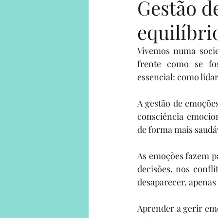
Gestão d
equilíbri
Human on a mission
Solo Adv
Vivemos numa socie
frente como se fo
Solo Adventures Explica
Parce
essencial: como lida
A gestão de emoções 
consciência emocion
de forma mais saudáv
As emoções fazem par
decisões, nos confli
desaparecer, apenas 
Aprender a gerir em