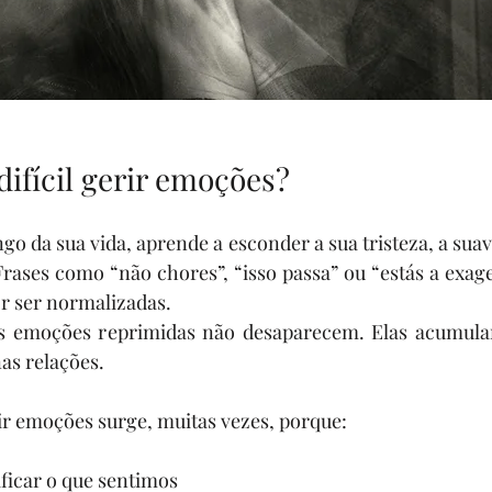
difícil gerir emoções?
o da sua vida, aprende a esconder a sua tristeza, a suavi
rases como “não chores”, “isso passa” ou “estás a exag
 ser normalizadas. 
s emoções reprimidas não desaparecem. Elas acumula
as relações.
ir emoções surge, muitas vezes, porque:
ficar o que sentimos