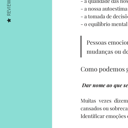
- a qualidade das no
REVIEWS
- a nossa autoestima
- a tomada de decisõ
- o equilíbrio menta
Pessoas emocion
mudanças ou des
Como podemos ge
 Dar nome ao que se
Muitas vezes dizem
cansados ou sobreca
Identificar emoções 