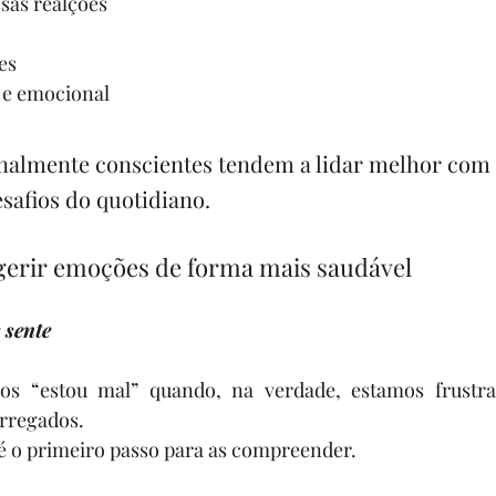
ssas realções
es
l e emocional
almente conscientes tendem a lidar melhor com os
afios do quotidiano.
rir emoções de forma mais saudável
 sente
os “estou mal” quando, na verdade, estamos frustrad
rregados.
é o primeiro passo para as compreender.