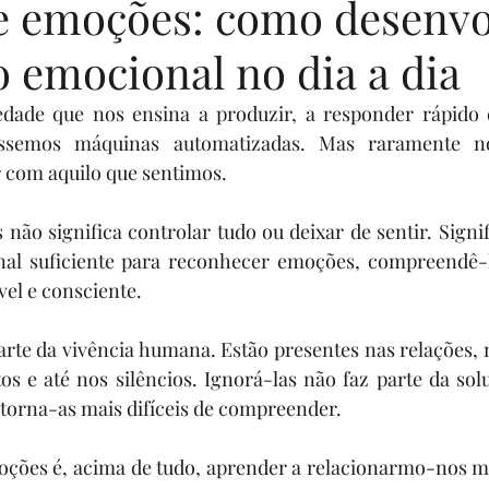
e emoções: como desenvo
o emocional no dia a dia
enturers
livros por uma causa
Eventos
Sua comunidad
dade que nos ensina a produzir, a responder rápido 
ssemos máquinas automatizadas. Mas raramente no
rias
Programa Sonhadores Praticantes
r com aquilo que sentimos.
não significa controlar tudo ou deixar de sentir. Signif
al suficiente para reconhecer emoções, compreendê-l
el e consciente.
te da vivência humana. Estão presentes nas relações, n
tos e até nos silêncios. Ignorá-las não faz parte da solu
torna-as mais difíceis de compreender.
oções é, acima de tudo, aprender a relacionarmo-nos m