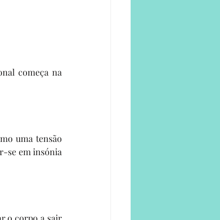
onal começa na 
omo uma tensão 
r-se em insónia 
 o corpo a sair 