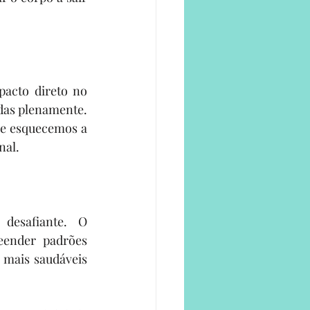
acto direto no 
das plenamente. 
ue esquecemos a 
nal.
esafiante. O 
ender padrões 
 mais saudáveis 