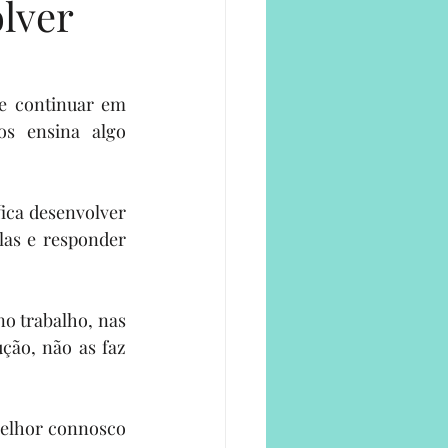
lver
e
e continuar em 
s ensina algo 
ica desenvolver 
as e responder 
o trabalho, nas 
ção, não as faz 
elhor connosco 