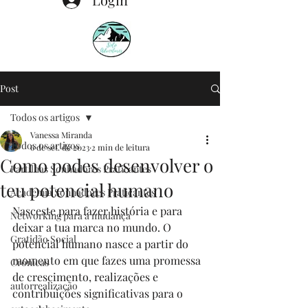
Post
Todos os artigos
Vanessa Miranda
Todos os artigos
6 de set. de 2023
2 min de leitura
Como podes desenvolver o
Partilhas Sonhadores Praticantes
teu potencial humano
Academia Sonhadores Praticantes
Nasceste para fazer história e para 
Networking para a mudança
deixar a tua marca no mundo. O 
Gratidão Social
potencial humano nasce a partir do 
momento em que fazes uma promessa 
Crónicas
de crescimento, realizações e 
autorrealização
contribuições significativas para o 