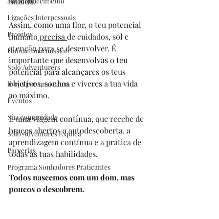
autoconhecimento
mundo.
Ligações Interpessoais
Assim, como uma flor, o teu potencial 
Projetos
humano
 precisa 
de cuidados, sol e 
atenção para se desenvolver. É 
Human on a mission
importante que desenvolvas o teu 
Solo Adventurers
potencial para alcançares os teus 
objetivos, sonhos e viveres a tua vida 
livros por uma causa
ao máximo.
Eventos
Sua comunidade
É uma viagem contínua, que recebe de 
braços abertos a autodescoberta, a 
Solo Adventures Explica
aprendizagem contínua e a prática de 
Parcerias
todas as tuas habilidades.
Programa Sonhadores Praticantes
Todos nascemos com um dom, mas 
poucos o descobrem.