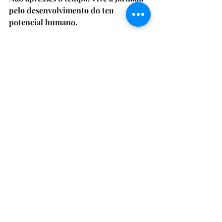
pelo desenvolvimento do teu 
potencial humano.
Workshop online: "Realização 
Pessoal: Valores, Virtudes e 
Forças de Carácter"
22 de outubro de 
Link a 
2023, 14:00 – 16:30 
disponibilizar 
WEST
perto da data
Registrar-se