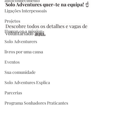
autoconhecimento
Solo Adventures quer-te na 
equipa
! 
☝️ 
Ligações Interpessoais
Projetos
Descobre todos os detalhes e vagas de 
Human on a mission
voluntariado
aqui
.
Solo Adventurers
livros por uma causa
Eventos
Sua comunidade
Solo Adventures Explica
Parcerias
Programa Sonhadores Praticantes