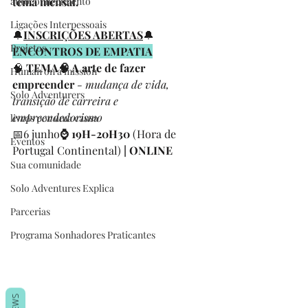
autoconhecimento
tema mensal. 
Ligações Interpessoais
🔔
INSCRIÇÕES ABERTAS
🔔
Projetos
ENCONTROS DE EMPATIA
🧠
 TEMA🧠 A arte de fazer 
Human on a mission
empreender 
- mudança de vida, 
Solo Adventurers
transição de carreira e 
empreendedorismo
livros por uma causa
📅6 junho
⌚ 19H-20H30 
(Hora de 
Eventos
Portugal Continental) 
| ONLINE
Sua comunidade
Solo Adventures Explica
Parcerias
Programa Sonhadores Praticantes