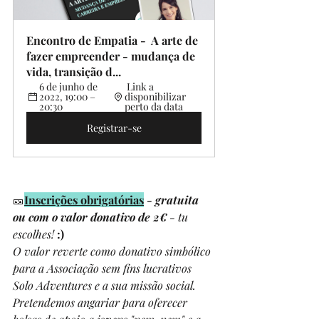
Encontro de Empatia -  A arte de 
fazer empreender - mudança de 
vida, transição d...
6 de junho de 
 Link a 
2022, 19:00 – 
disponibilizar 
20:30 
perto da data
Registrar-se
🎫
Inscrições obrigatórias
 - 
gratuita 
ou com o valor donativo de 2€
 - tu 
escolhes!
 :)
O valor reverte como donativo simbólico 
para a Associação sem fins lucrativos 
Solo Adventures e a sua missão social.  
Pretendemos angariar para oferecer 