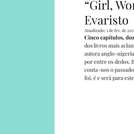
“Girl, W
Evaristo
Human on a mission
Solo Adv
Atualizado:
1 de fev. de 202
Cinco capítulos, do
Solo Adventures Explica
Parce
dos livros mais acla
autora anglo-nigeri
por entre os dedos.
conta-nos o passado,
foi, é e será para e