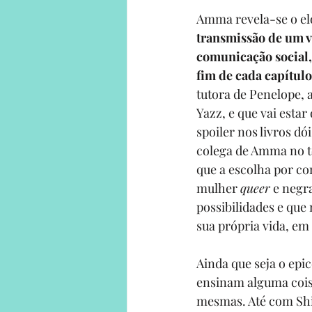
Amma revela-se o elo
transmissão de um v
comunicação social,
fim de cada capítul
tutora de Penelope, 
Yazz, e que vai esta
spoiler nos livros dó
colega de Amma no t
que a escolha por con
mulher 
queer
 e negr
possibilidades e que
sua própria vida, em 
Ainda que seja o epi
ensinam alguma coisa
mesmas. Até com Shir