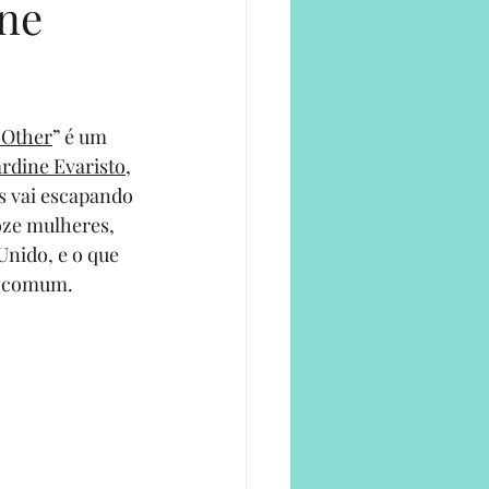
ine
e
 Other
” é um 
rdine Evaristo
, 
s vai escapando 
oze mulheres, 
nido, e o que 
m comum. 