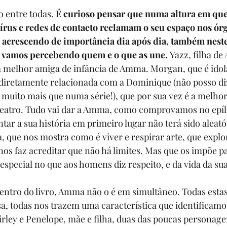
 entre todas. 
É curioso pensar que numa altura em que
írus e redes de contacto reclamam o seu espaço nos órg
 acrescendo de importância dia após dia, também neste 
o vamos percebendo quem e o que as une. 
Yazz, filha de
a melhor amiga de infância de Amma. Morgan, que é idol
r diretamente relacionada com a Dominique (não posso di
i muito mais que numa série!), que por sua vez é a melhor
eatro. Tudo vai dar a Amma, como comprovamos no epílo
tar a sua história em primeiro lugar não terá sido aleató
a, que nos mostra como é viver e respirar arte, que explo
 nos faz acreditar que não há limites. Mas que os impõe p
especial no que aos homens diz respeito, e da vida da sua 
centro do livro, Amma não o é em simultâneo. Todas esta
, todas nos trazem uma característica que identificamo
ley e Penelope, mãe e filha, duas das poucas personage