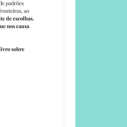
de padrões 
ronteiras, ao 
te de escolhas. 
ue nos causa 
ivro sobre 