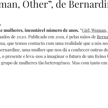
oman, Other”, de Bernard
enturers
livros por uma causa
Eventos
Sua comunidad
1
ze mulheres, incontável número de anos.
 “
Girl, Woman,
rias
Programa Sonhadores Praticantes
mados de 2020. Publicado em 2019, é pelas mãos de 
Berna
ana, que temos contacto com uma realidade que a nós no
 Bernardine, uma mulher que nos dá a conhecer outras d
 o presente e leva-nos a imaginar o futuro de um Reino U
ste grupo de mulheres tão heterogéneo. Mas com tanto e