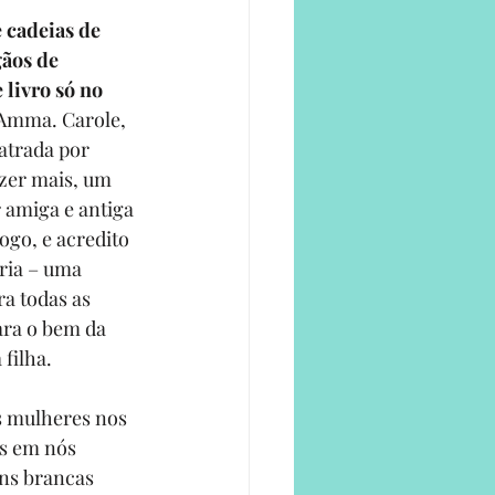
 cadeias de 
ãos de 
livro só no 
 Amma. Carole, 
atrada por 
zer mais, um 
 amiga e antiga 
go, e acredito 
ria – uma 
ra todas as 
ara o bem da 
filha.  
s mulheres nos 
s em nós 
ns brancas 