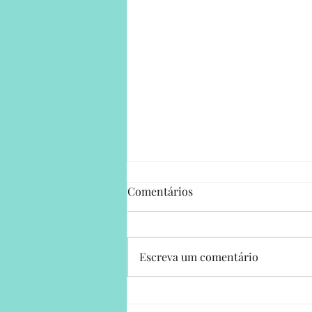
Comentários
Escreva um comentário
Da dor à esperança: a história