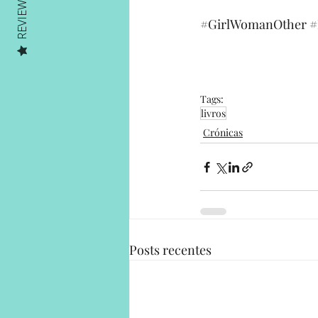
REVIEWS
#GirlWomanOther
#
Tags:
livros
Crónicas
Posts recentes