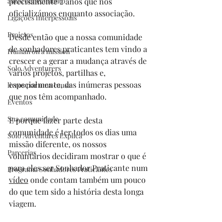
autoconhecimento
precisamente 2 anos que nos 
oficializámos enquanto associação. 
Ligações Interpessoais
Projetos
Desde então que a nossa comunidade 
de sonhadores praticantes tem vindo a 
Human on a mission
crescer e a gerar a mudança através de 
Solo Adventurers
vários projetos, partilhas e, 
especialmente, das inúmeras pessoas 
livros por uma causa
que nos têm acompanhado.
Eventos
Sua comunidade
E porque fazer parte desta 
comunidade é ter todos os dias uma 
Solo Adventures Explica
missão diferente, os nossos 
Parcerias
voluntários decidiram mostrar o que é 
para eles ser Sonhador Praticante num 
Programa Sonhadores Praticantes
vídeo
 onde contam também um pouco 
do que tem sido a história desta longa 
viagem.