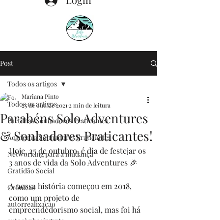
Post
Todos os artigos
Mariana Pinto
Todos os artigos
25 de out. de 2021
2 min de leitura
Parabéns Solo Adventures
Partilhas Sonhadores Praticantes
& Sonhadores Praticantes!
Academia Sonhadores Praticantes
Hoje, 25 de outubro, é dia de festejar os 
Networking para a mudança
3 anos de vida da Solo Adventures 🎉
Gratidão Social
A nossa história começou em 2018, 
Crónicas
como um projeto de 
autorrealização
empreendedorismo social, mas foi há 