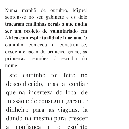
Numa manhã de outubro, Miguel 
sentou-se no seu gabinete e os dois
traçaram em linhas gerais o que podia 
ser um projeto de voluntariado em 
África com espiritualidade Inaciana
. O 
caminho começou a construir-se, 
desde a criação do primeiro grupo, às 
primeiras reuniões, à escolha do 
nome... 
Este caminho foi feito no 
desconhecido, mas a confiar 
que na incerteza do local de 
missão e de conseguir garantir 
dinheiro para as viagens, ia 
dando na mesma para crescer 
a confiança e o espírito 