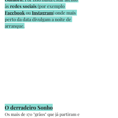
às
 redes sociais
 (por exemplo 
Facebook
 ou 
Instagram
) onde mais 
perto da data divulgam a noite de 
arranque.
O derradeiro Sonho
Os mais de 170 "grãos" que já partiram e 