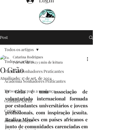
Post
Todos os artigos
Catarina Rodrigues
Todos os artigos
7 de set. de 2023
3 min de leitura
O Grão
Partilhas Sonhadores Praticantes
Atualizado:
17 de set. de 2024
Academia Sonhadores Praticantes
Networking para a mudança
O Grão é uma associação de 
voluntariado internacional formada 
Gratidão Social
por estudantes universitários e jovens 
Crónicas
profissionais, com inspiração jesuíta. 
Realiza Missões em países africanos e 
autorrealização
junto de comunidades carenciadas em 