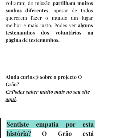
voltaram de missão 
partilham muitos 
sonhos diferentes
, apesar de todos 
quererem fazer o mundo um lugar 
melhor e mais justo. Podes ver 
alguns 
testemunhos dos voluntários na 
página de testemunhos.
Ainda curios@ sobre o projecto O 
Grão?
👉
Podes saber muito mais no seu site 
aqui
.
Sentiste empatia por esta 
história?
 O Grão está 