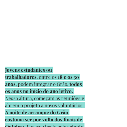
Jovens estudantes ou 
trabalhadores
, entre os 
18 e os 30 
anos
, podem integrar o Grão, 
todos 
os anos no início do ano letivo.
Nessa altura, começam as reuniões e 
abrem o projeto a novos voluntários. 
A noite de arranque do Grão 
costuma ser por volta dos finais de 
Outubro.
 Por isso basta estar atento 