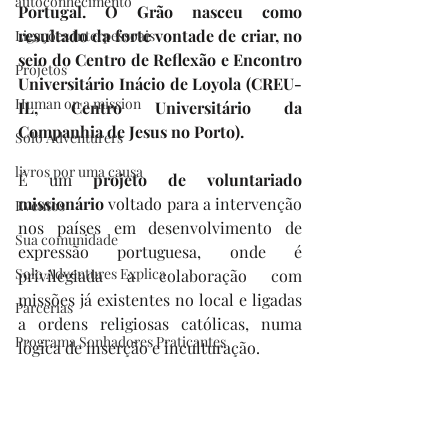
autoconhecimento
Portugal. O Grão nasceu como 
resultado da forte vontade de criar, no 
Ligações Interpessoais
seio do Centro de Reflexão e Encontro 
Projetos
Universitário Inácio de Loyola (CREU-
Human on a mission
IL, Centro Universitário da 
Companhia de Jesus no Porto).
Solo Adventurers
livros por uma causa
É um 
projeto de voluntariado 
missionário
 voltado para a intervenção 
Eventos
nos países em desenvolvimento de 
Sua comunidade
expressão portuguesa, onde é 
Solo Adventures Explica
privilegiada a colaboração com 
missões já existentes no local e ligadas 
Parcerias
a ordens religiosas católicas, numa 
Programa Sonhadores Praticantes
lógica de inserção e inculturação.