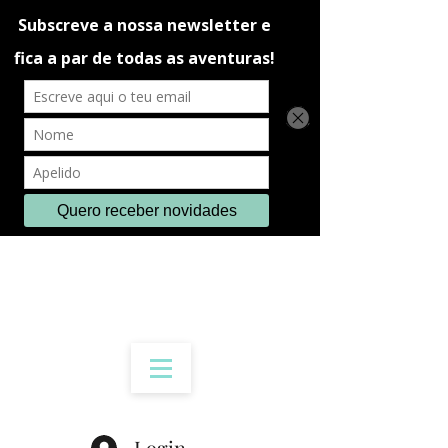
Login