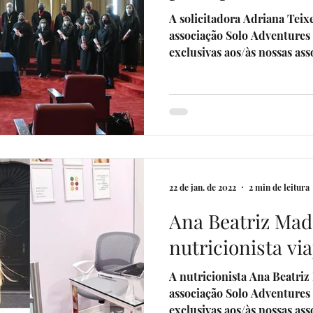
A solicitadora Adriana Teixeir
associação Solo Adventures 
exclusivas aos/às nossas ass
22 de jan. de 2022
2 min de leitura
Ana Beatriz Made
nutricionista vi
A nutricionista Ana Beatriz M
associação Solo Adventures 
exclusivas aos/às nossas asso