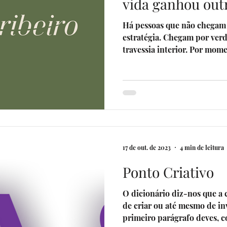
vida ganhou out
Há pessoas que não chegam 
estratégia. Chegam por ve
travessia interior. Por mom
obrigam a parar, a olhar par
não podem continuar da me
muito mais do que um traba
correria desenfreada. A Sus
pessoas. Durante vários ano
mundo corporativo. Passou 
contextos exigentes, ritmos
17 de out. de 2023
4 min de leitura
Ponto Criativo
O dicionário diz-nos que a 
de criar ou até mesmo de inv
primeiro parágrafo deves, c