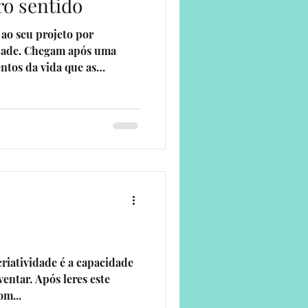
ro sentido
ao seu projeto por
rdade. Chegam após uma
entos da vida que as
a dentro e a perceber que já
sma forma. Que a vida é
lho, um horário, uma
ana Ribeiro é uma dessas
s, viveu intensamente o
por 11 empresas, conheceu
 ace
criatividade é a capacidade
entar. Após leres este
om...