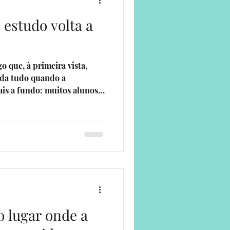
 estudo volta a
ade
 que, à primeira vista,
uda tudo quando a
is a fundo: muitos alunos
seguem. Falham porque não
te anos, habituámo-nos a
om culpa, com cansaço ou
 estudo, mas não dá. Não
r trás dessa frase não
, nem falta de vontade, nem
o lugar onde a