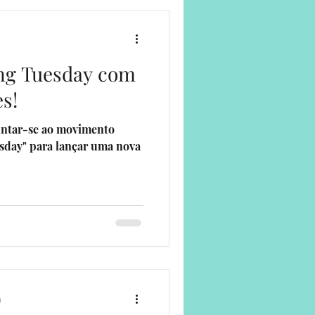
ing Tuesday com
s!
juntar-se ao movimento
esday" para lançar uma nova
a