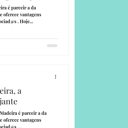
a é parceir a da
e oferece vantagens
ociad@s . Hoje...
ira, a
ajante
adeira é parceir a da
e oferece vantagens
ciad@s ....