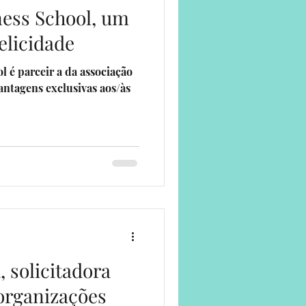
ess School, um
elicidade
r a da associação
antagens exclusivas aos/às
, solicitadora
 organizações