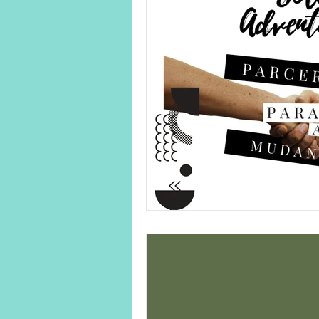
Human on a mission
Solo Ad
Solo Adventures Explica
Parc