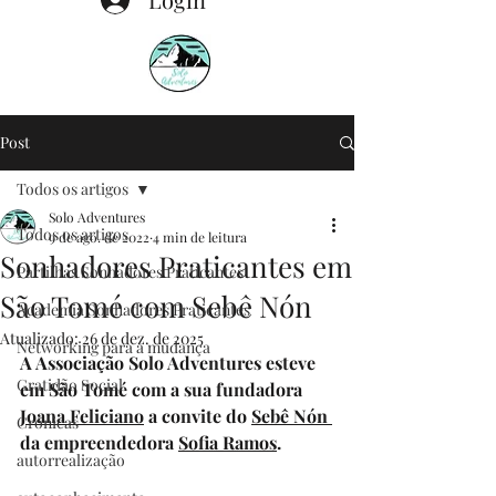
Post
Todos os artigos
Solo Adventures
Todos os artigos
9 de ago. de 2022
4 min de leitura
Sonhadores Praticantes em
Partilhas Sonhadores Praticantes
São Tomé com Sebê Nón
Academia Sonhadores Praticantes
Atualizado:
26 de dez. de 2025
Networking para a mudança
A Associação Solo Adventures esteve 
Gratidão Social
em São Tomé com a sua fundadora 
Joana Feliciano
 a convite do 
Sebê Nón 
Crónicas
da empreendedora 
Sofia Ramos
.
autorrealização