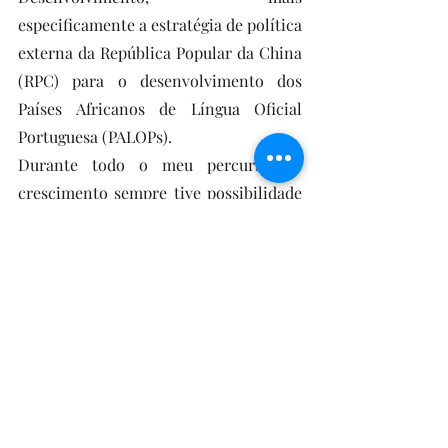
especificamente a estratégia de política 
externa da República Popular da China 
(RPC) para o desenvolvimento dos 
Países Africanos de Língua Oficial 
Portuguesa (PALOPs).
Durante todo o meu percurso de 
crescimento sempre tive possibilidade 
de experimentar imensas coisas 
noutros contextos para além do 
contexto da Educação Formal e mais 
tarde pude perceber que isso foi 
fundamental para o meu 
desenvolvimento enquanto pessoa e 
para a minha capacidade de fazer 
escolhas pessoais e profissionais. 
Atividades como natação, 
ballet
 e 