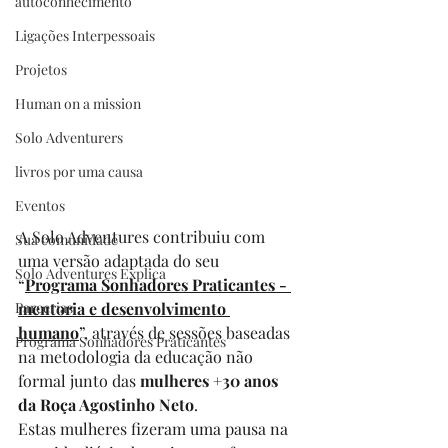
autoconhecimento
Ligações Interpessoais
Projetos
Human on a mission
Solo Adventurers
livros por uma causa
Eventos
A Solo Adventures contribuiu com 
Sua comunidade
uma versão adaptada do seu 
Solo Adventures Explica
“
Programa Sonhadores Praticantes - 
Parcerias
mentoria e desenvolvimento 
humano
”, através de sessões baseadas 
Programa Sonhadores Praticantes
na metodologia da educação não 
formal junto das 
mulheres +30 anos 
da Roça Agostinho Neto
. 
Estas mulheres fizeram uma pausa na 