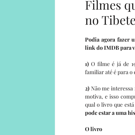
Filmes qu
no Tibet
Human on a mission
Solo Adv
Solo Adventures Explica
Parce
link do IMDB
 para 
1)
 O filme é já de 1
familiar até é para o
2) 
Não me interessa 
motiva, e isso compr
qual o livro que está
pode estar a uma his
O livro