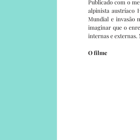
Publicado com o mesm
alpinista austríaco 
H
Mundial e invasão m
imaginar que o enred
internas e externas.
O filme