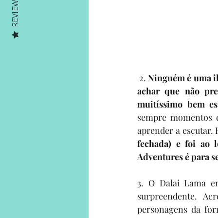
REVIEWS
 2.
 Ninguém é uma il
achar que não pre
muitíssimo bem es
sempre momentos em 
aprender a escutar. H
fechada) e foi ao
Adventures é para s
3. O Dalai Lama e
surpreendente. Ac
personagens da for