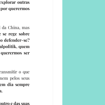
xplorar outras 
ó por querermos 
 da China, mas 
se rege sobre 
o defender-se? 
alpolitik, quem 
 querermos ser 
ransmitir o que 
nem pelos seus 
em dia sempre 
a.
utro e das suas 