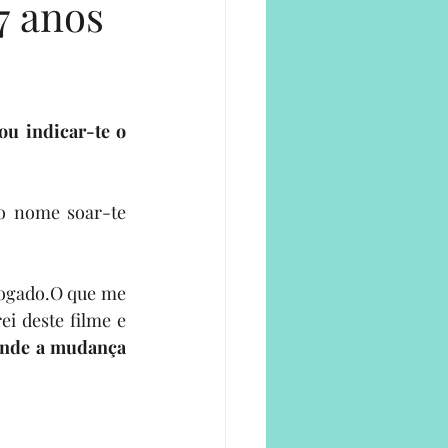
7 anos
e
Podia agora fazer uma sinopse deste filme mas vou pela via mais fácil, vou indicar-te o 
o nome soar-te 
logado.O que me 
i deste filme e 
onde a mudança 