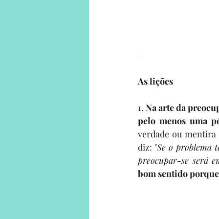
As lições
1. 
Na arte da preocu
pelo menos uma pós
verdade ou mentira 
diz: "
Se o problema t
preocupar-se será 
bom sentido porque