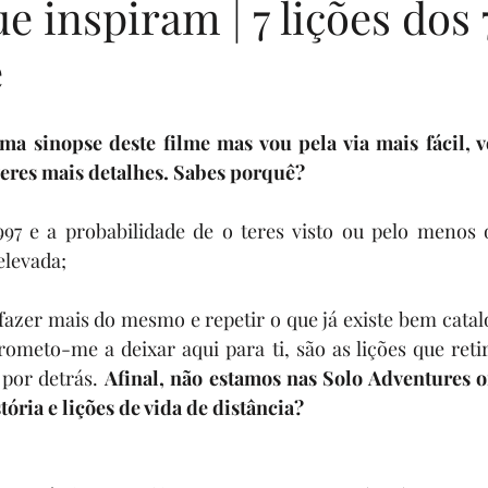
e inspiram | 7 lições dos 
e
enturers
livros por uma causa
Eventos
Sua comunidad
rias
Programa Sonhadores Praticantes
veres mais detalhes. Sabes porquê? 
997 e a probabilidade de o teres visto ou pelo menos 
 elevada;
fazer mais do mesmo e repetir o que já existe bem cata
ometo-me a deixar aqui para ti, são as lições que retire
 por detrás. 
Afinal, não estamos nas Solo Adventures 
tória e lições de vida de distância?