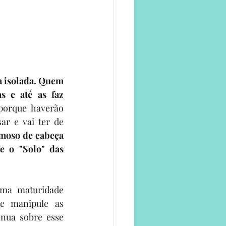
 isolada. Quem 
 e até as faz 
porque haverão 
r e vai ter de 
moso de cabeça 
 o "Solo" das 
ma maturidade 
e manipule as 
nua sobre esse 