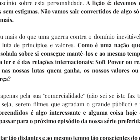
scínio sobre esta personalidade. 
A lição é: devemos e
ões sem estigmas. Não vamos sair convertidos de algo s
mais.
ou mais do que uma guerra contra o domínio inevitável
luta de princípios e valores. 
Como é uma nação que 
e isolada sobre si consegue mantê-los e ao mesmo temp
 ler e é das relações internacionais: Soft Power ou re
 nas nossas lutas quem ganha, os nossos valores ou
orça?
 apenas pela sua "comercialidade" (não sei se isto faz t
 seja, serem filmes que agradam o grande público) e 
reendidos é algo interessante e alguma coisa hoje 
passar para o próximo episódio da nossa série preferid
r tão distantes e ao mesmo tempo tão conscientes do o