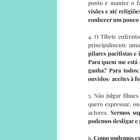
ponto e manter o fa
visões e até religi
conhecer um pouco 
4. O Tibete enfrent
principalmente uma 
pilares pacifistas 
Para quem me está a
ganha? Para todos:
ouvidos/ aceites à f
5. Não julgar filmes
quero expressar, ou
actores. 
Sermos sup
podemos desligar e 
6. 
Como podemos esta