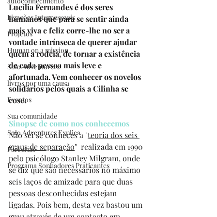
autoconhecimento
Lucília Fernandes é dos seres 
Ligações Interpessoais
humanos que para se sentir ainda 
mais viva e feliz corre-lhe no ser a 
Projetos
vontade intrínseca de querer ajudar 
Human on a mission
quem a rodeia, de tornar a existência 
de cada pessoa mais leve e 
Solo Adventurers
afortunada. Vem conhecer os novelos 
livros por uma causa
solidários pelos quais a Cilinha se 
Eventos
cose.
Sua comunidade
Sinopse de como nos conhecemos
Solo Adventures Explica
Não sei se conheces a "
teoria dos seis 
graus de separação
" 
 realizada em 1990 
Parcerias
pelo psicólogo 
Stanley Milgram
, onde 
Programa Sonhadores Praticantes
se diz que são necessários no máximo 
seis laços de amizade para que duas 
pessoas desconhecidas estejam 
ligadas. Pois bem, desta vez bastou um 
grau através de um contacto em 