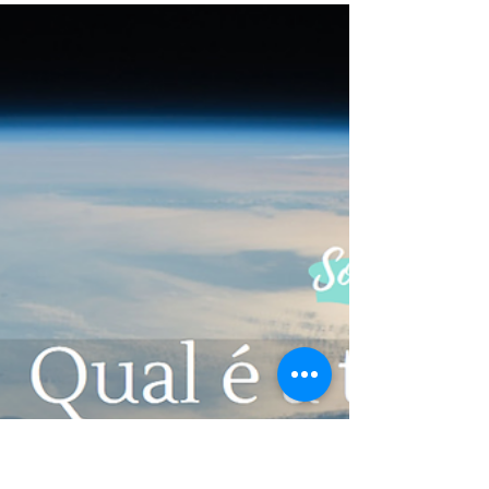
Sebastião, as lições de quem
escuta com os olhos e vê mais
Há quem se escute melhor quando a vida
assim obriga, o Sebastião aprendeu da
forma mais difícil, por experiência própria.
Qual seria o...