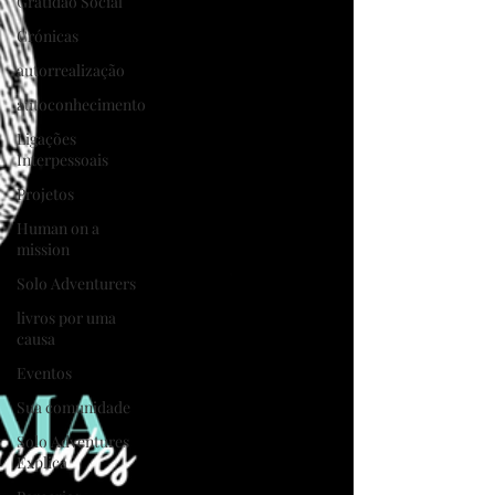
Gratidão Social
Crónicas
autorrealização
autoconhecimento
Ligações
Interpessoais
Projetos
Human on a
mission
Solo Adventurers
livros por uma
causa
Eventos
Sua comunidade
Solo Adventures
Explica