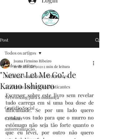
Post
Todos os artigos
Joana Firmino Ribeiro
Todos os artigos
10 de abr. de 2021
2 min de leitura
"Never Let Me Go", de
Partilhas Sonhadores Praticantes
Kazuo Ishiguro
Academia Sonhadores Praticantes
Escrever sobre este livro sem revelar 
Networking para a mudança
tudo carrega em si uma boa dose de 
Gratidão Social
dificuldade. Se por um lado quero 
contar-vos tudo para que o murro no 
Crónicas
estômago não seja tão forte quanto o 
autorrealização
que eu levei, por outro não quero 