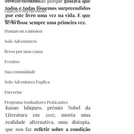
autoconhecimento
revelar demasiado porque 
gostava que 
todos e todas fôssemos surpreendidos 
Ligações Interpessoais
por este livro uma vez na vida. E que 
Projetos
lê-lo fosse sempre uma primeira vez. 
Human on a mission
Solo Adventurers
livros por uma causa
Eventos
Sua comunidade
Solo Adventures Explica
Parcerias
Programa Sonhadores Praticantes
Kazuo Ishiguro, prémio Nobel da 
Literatura em 2017, monta uma 
realidade alternativa, uma distopia, 
que nos faz 
refletir sobre a condição 