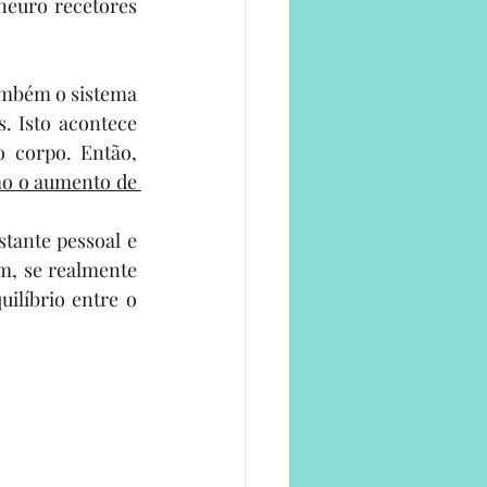
neuro recetores 
mbém o sistema 
 Isto acontece 
 corpo. Então, 
o o aumento de 
tante pessoal e 
m, se realmente 
líbrio entre o 