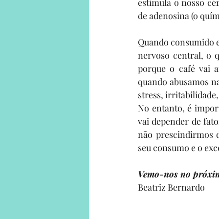
estimula o nosso cér
de adenosina (o quím
Quando consumido em
nervoso central, o 
porque o café vai a
quando abusamos na
stress, irritabilidade
No entanto, é import
vai depender de fato
não prescindirmos d
seu consumo e o exce
Vemo-nos no próxim
Beatriz Bernardo 