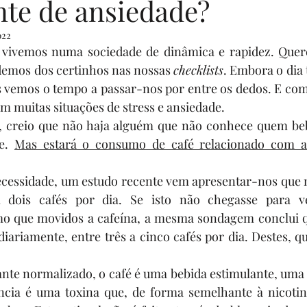
nte de ansiedade?
022
enturers
livros por uma causa
Eventos
Sua comunidad
vivemos numa sociedade de dinâmica e rapidez. Quere
emos dos certinhos nas nossas 
checklists
. Embora o dia 
s vemos o tempo a passar-nos por entre os dedos. E com
rias
Programa Sonhadores Praticantes
m muitas situações de stress e ansiedade. 
o, creio que não haja alguém que não conhece quem beb
e. 
Mas estará o consumo de café relacionado com a 
necessidade, um estudo recente vem apresentar-nos que 
dois cafés por dia. Se isto não chegasse para ver
o que movidos a cafeína, a mesma sondagem conclui q
iariamente, entre três a cinco cafés por dia. Destes, 
ante normalizado, o café é uma bebida estimulante, uma
ância é uma toxina que, de forma semelhante à nicotina