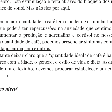
ebro. Esta estimulação é feita através do bloqueio dos 
ico do sono). Mas não fica por aqui. 
 maior quantidade, o café tem o poder de estimular ta
que poderá ter repercussões na ansiedade que sentimos.
umentar a produção e adrenalina e cortisol no nosso
 quantidade de café, podemos 
presenciar sintomas com
, taquicardia, entre outros.
ante deixar claro que a “quantidade ideal” de café é bas
res com a idade, o género, o estilo de vida e dieta. Assi
e um cafezinho, devemos procurar estabelecer um equi
sso. 
o nível?