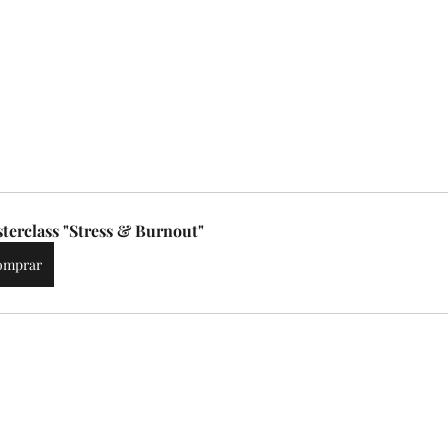
terclass "Stress & Burnout"
omprar