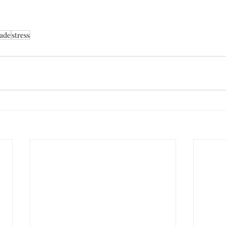
dade
stress