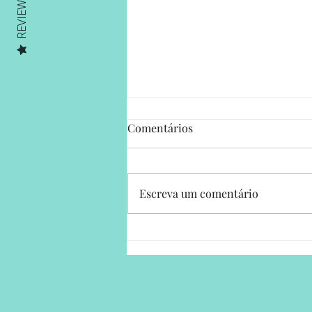
REVIEWS
Comentários
Escreva um comentário
Da dor à esperança: a história
de Dionísia João Manuel