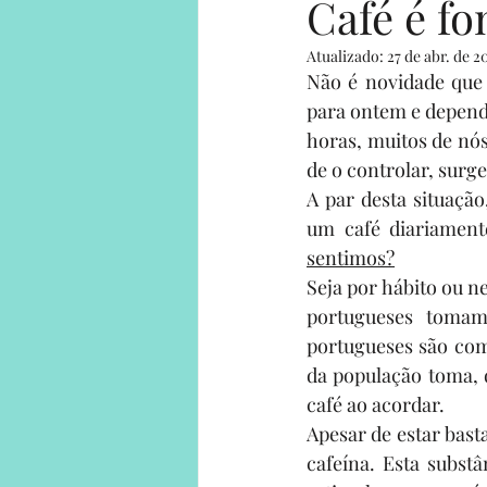
Café é fo
Atualizado:
27 de abr. de 2
Human on a mission
Solo Adv
Não é novidade que 
para ontem e depend
horas, muitos de nó
Solo Adventures Explica
Parce
de o controlar, surge
A par desta situaçã
um café diariament
sentimos?
Seja por hábito ou 
portugueses tomam 
portugueses são com
da população toma, d
café ao acordar.
Apesar de estar bast
cafeína. Esta subst