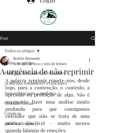
Post
Todos os artigos
Beatriz Bernardo
Todos os artigos
31 de ago. de 2021
2 min de leitura
A urgência de não reprimir
Partilhas Sonhadores Praticantes
A palavra reprimir remete-nos, desde 
Academia Sonhadores Praticantes
logo, para a contenção, o controlo, a 
Networking para a mudança
opressão ou proibição de algo. Não é 
necessário fazer uma análise muito 
Gratidão Social
profunda para que consigamos 
Crónicas
entender que não se trata de uma 
prática desejável – muito menos 
autorrealização
quando falamos de emoções.