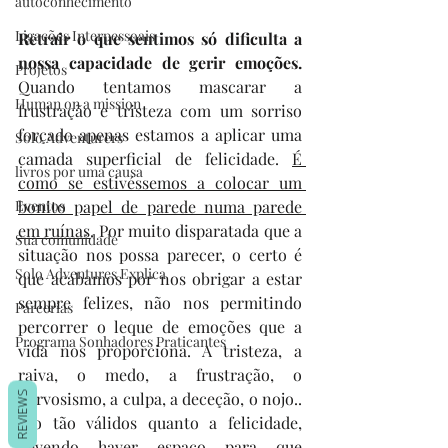
autoconhecimento
Ligações Interpessoais
Retrair o que sentimos só dificulta a 
nossa capacidade de gerir emoções. 
Projetos
Quando tentamos mascarar a 
Human on a mission
frustração e tristeza com um sorriso 
forçado apenas estamos a aplicar uma 
Solo Adventurers
camada superficial de felicidade. 
É 
livros por uma causa
como se estivéssemos a colocar um 
Eventos
bonito papel de parede numa parede 
em ruínas
. Por muito disparatada que a 
Sua comunidade
situação nos possa parecer, o certo é 
Solo Adventures Explica
que acabamos por nos obrigar a estar 
sempre felizes, não nos permitindo 
Parcerias
percorrer o leque de emoções que a 
Programa Sonhadores Praticantes
vida nos proporciona. A tristeza, a 
raiva, o medo, a frustração, o 
nervosismo, a culpa, a deceção, o nojo.. 
REVIEWS
são tão válidos quanto a felicidade, 
devendo haver espaço para que 