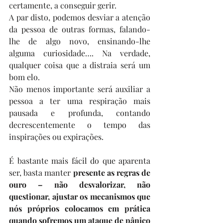
certamente, a conseguir gerir. 
A par disto, podemos desviar a atenção 
da pessoa de outras formas, falando-
lhe de algo novo, ensinando-lhe 
alguma curiosidade…. Na verdade, 
qualquer coisa que a distraia será um 
bom elo.
Não menos importante será auxiliar a 
pessoa a ter uma respiração mais 
pausada e profunda, contando 
decrescentemente o tempo das 
inspirações ou expirações. 
É bastante mais fácil do que aparenta 
ser, basta manter 
presente as regras de 
ouro – não desvalorizar, não 
questionar, ajustar os mecanismos que 
nós próprios colocamos em prática 
quando sofremos um ataque de pânico 