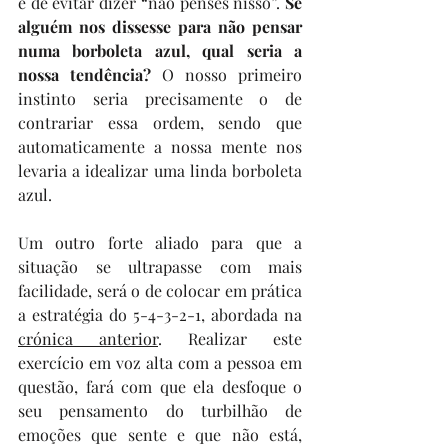
é de evitar dizer “não penses nisso”. 
Se 
alguém nos dissesse para não pensar 
numa borboleta azul, qual seria a 
nossa tendência? 
O nosso primeiro 
instinto seria precisamente o de 
contrariar essa ordem, sendo que 
automaticamente a nossa mente nos 
levaria a idealizar uma linda borboleta 
azul.
Um outro forte aliado para que a 
situação se ultrapasse com mais 
facilidade, será o de colocar em prática 
a estratégia do 5-4-3-2-1, abordada na 
crónica anterior
. Realizar este 
exercício em voz alta com a pessoa em 
questão, fará com que ela desfoque o 
seu pensamento do turbilhão de 
emoções que sente e que não está, 