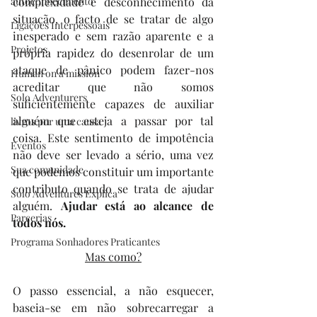
autoconhecimento
complexidade e desconhecimento da 
situação, o facto de se tratar de algo 
Ligações Interpessoais
inesperado e sem razão aparente e a 
Projetos
própria rapidez do desenrolar de um 
ataque de pânico podem fazer-nos 
Human on a mission
acreditar que não somos 
Solo Adventurers
suficientemente capazes de auxiliar 
alguém que esteja a passar por tal 
livros por uma causa
coisa. Este sentimento de impotência 
Eventos
não deve ser levado a sério, uma vez 
Sua comunidade
que podemos constituir um importante 
contributo quando se trata de ajudar 
Solo Adventures Explica
alguém. 
Ajudar está ao alcance de 
Parcerias
todos nós.
Programa Sonhadores Praticantes
Mas como?
O passo essencial, a não esquecer, 
baseia-se em não sobrecarregar a 