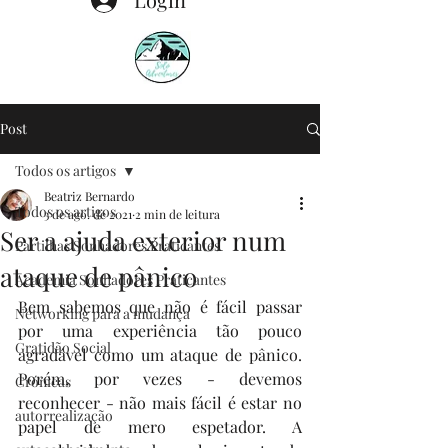
Post
Todos os artigos
Beatriz Bernardo
Todos os artigos
3 de ago. de 2021
2 min de leitura
Ser a ajuda exterior num
Partilhas Sonhadores Praticantes
ataque de pânico
Academia Sonhadores Praticantes
Bem sabemos que não é fácil passar 
Networking para a mudança
por uma experiência tão pouco 
Gratidão Social
agradável como um ataque de pânico. 
Porém, por vezes - devemos 
Crónicas
reconhecer - não mais fácil é estar no 
autorrealização
papel de mero espetador. A 